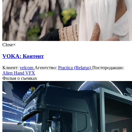
Close
×
VOKA: Контент
Клиент:
velcom
Агентство:
Practica (Belarus)
Постпродакшн:
Alien Hand VFX
Фильм о съeмках