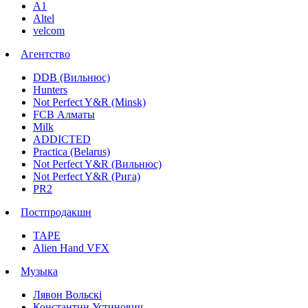
А1
Altel
velcom
Агентство
DDB (Вильнюс)
Hunters
Not Perfect Y&R (Minsk)
FCB Алматы
Milk
ADDICTED
Practica (Belarus)
Not Perfect Y&R (Вильнюс)
Not Perfect Y&R (Рига)
PR2
Постпродакшн
TAPE
Alien Hand VFX
Музыка
Лявон Вольскi
Константин Устинович