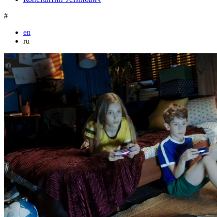
#
en
ru