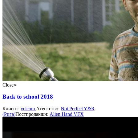
Close
×
Back to school 2018
Клиент:
velcom
Агентство:
Not Perfect Y&R
(Рига)
Постпродакшн:
Alien Hand VFX