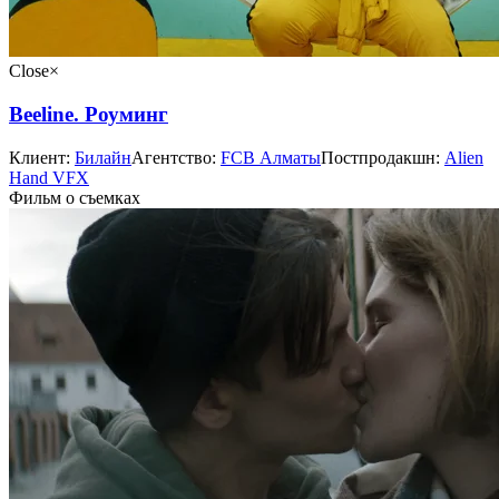
Close
×
Beeline. Роуминг
Клиент:
Билайн
Агентство:
FCB Алматы
Постпродакшн:
Alien
Hand VFX
Фильм о съeмках