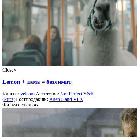
Close
×
Lemon + лама = безлимит
Клиент:
velcom
Агентство:
Not Perfect Y&R
(Рига)
Постпродакшн:
Alien Hand VFX
Фильм о съeмках