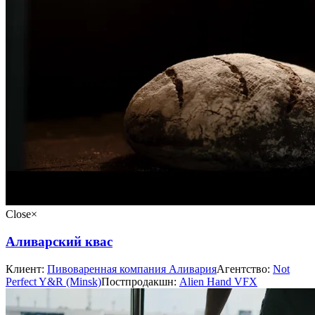
Close
×
Аливарский квас
Клиент:
Пивоваренная компания Аливария
Агентство:
Not
Perfect Y&R (Minsk)
Постпродакшн:
Alien Hand VFX