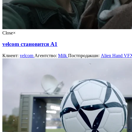
Close
×
velcom становится А1
Клиент:
velcom
Агентство:
Milk
Постпродакшн:
Alien Hand VF