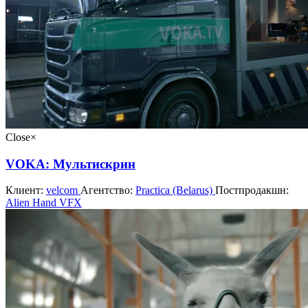
Close
×
VOKA: Мультискрин
Клиент:
velcom
Агентство:
Practica (Belarus)
Постпродакшн:
Alien Hand VFX