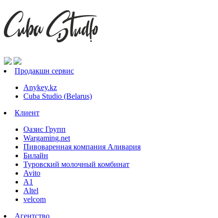
Продакшн сервис
Anykey.kz
Cuba Studio (Belarus)
Клиент
Оазис Групп
Wargaming.net
Пивоваренная компания Аливария
Билайн
Туровский молочный комбинат
Avito
А1
Altel
velcom
Агентство