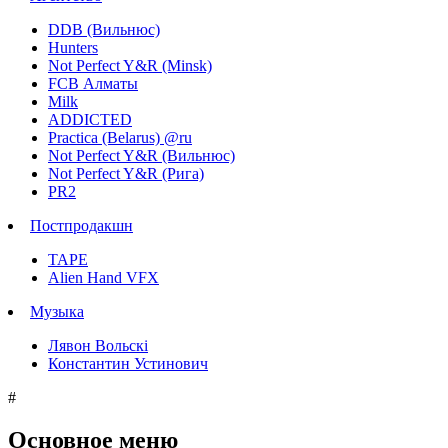
DDB (Вильнюс)
Hunters
Not Perfect Y&R (Minsk)
FCB Алматы
Milk
ADDICTED
Practica (Belarus) @ru
Not Perfect Y&R (Вильнюс)
Not Perfect Y&R (Рига)
PR2
Постпродакшн
TAPE
Alien Hand VFX
Музыка
Лявон Вольскi
Константин Устинович
#
Основное меню