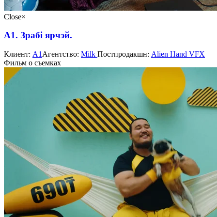
Close
×
А1. Зрабі ярчэй.
Клиент:
А1
Агентство:
Milk
Постпродакшн:
Alien Hand VFX
Фильм о съемках