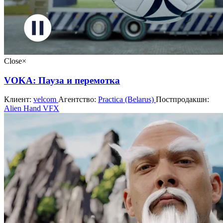
Close
×
VOKA: Пауза и перемотка
Клиент:
velcom
Агентство:
Practica (Belarus)
Постпродакшн:
Alien Hand VFX