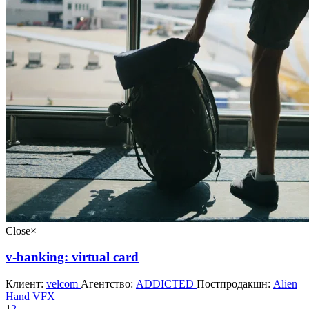
Close
×
v-banking: virtual card
Клиент:
velcom
Агентство:
ADDICTED
Постпродакшн:
Alien
Hand VFX
1
2