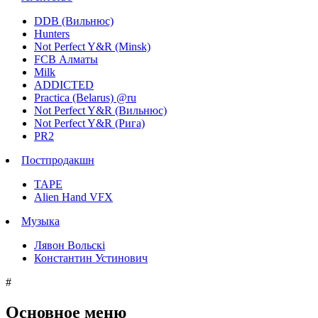
DDB (Вильнюс)
Hunters
Not Perfect Y&R (Minsk)
FCB Алматы
Milk
ADDICTED
Practica (Belarus) @ru
Not Perfect Y&R (Вильнюс)
Not Perfect Y&R (Рига)
PR2
Постпродакшн
TAPE
Alien Hand VFX
Музыка
Лявон Вольскi
Константин Устинович
#
Основное меню