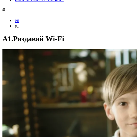
#
en
ru
A1.Раздавай Wi-Fi