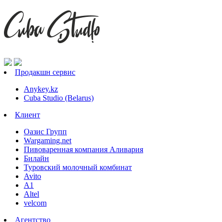
Продакшн сервис
Anykey.kz
Cuba Studio (Belarus)
Клиент
Оазис Групп
Wargaming.net
Пивоваренная компания Аливария
Билайн
Туровский молочный комбинат
Avito
А1
Altel
velcom
Агентство