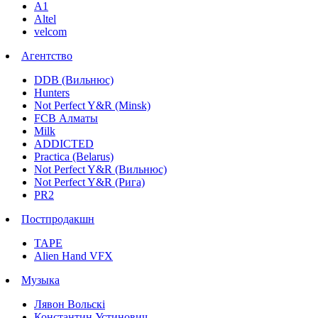
А1
Altel
velcom
Агентство
DDB (Вильнюс)
Hunters
Not Perfect Y&R (Minsk)
FCB Алматы
Milk
ADDICTED
Practica (Belarus)
Not Perfect Y&R (Вильнюс)
Not Perfect Y&R (Рига)
PR2
Постпродакшн
TAPE
Alien Hand VFX
Музыка
Лявон Вольскi
Константин Устинович