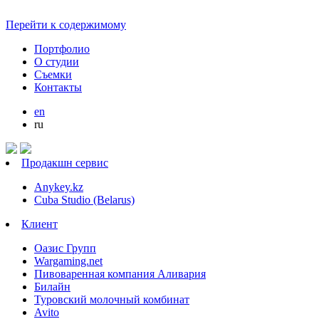
Перейти к содержимому
Портфолио
О студии
Cъемки
Контакты
en
ru
Продакшн сервис
Anykey.kz
Cuba Studio (Belarus)
Клиент
Оазис Групп
Wargaming.net
Пивоваренная компания Аливария
Билайн
Туровский молочный комбинат
Avito